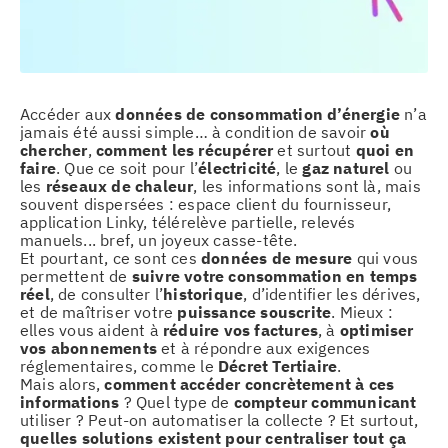
Accéder aux
données de consommation d’énergie
n’a
jamais été aussi simple… à condition de savoir
où
chercher
,
comment les récupérer
et surtout
quoi en
faire
. Que ce soit pour l’
électricité
, le
gaz naturel
ou
les
réseaux de chaleur
, les informations sont là, mais
souvent dispersées : espace client du fournisseur,
application Linky, télérelève partielle, relevés
manuels... bref, un joyeux casse-tête.
Et pourtant, ce sont ces
données de mesure
qui vous
permettent de
suivre votre consommation en temps
réel
, de consulter l’
historique
, d’identifier les dérives,
et de maîtriser votre
puissance souscrite
. Mieux :
elles vous aident à
réduire vos factures
, à
optimiser
vos abonnements
et à répondre aux exigences
réglementaires, comme le
Décret Tertiaire
.
Mais alors,
comment accéder concrètement à ces
informations
? Quel type de
compteur communicant
utiliser ? Peut-on automatiser la collecte ? Et surtout,
quelles solutions existent pour centraliser tout ça