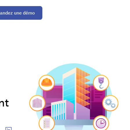
andez une démo
nt