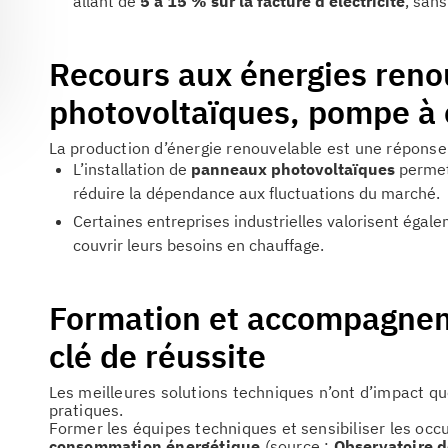
allant de
5 à 15 % sur la facture d’électricité
, san
Recours aux énergies reno
photovoltaïques, pompe à c
La production d’énergie renouvelable est une réponse
L’installation de
panneaux photovoltaïques
permet 
réduire la dépendance aux fluctuations du marché.
Certaines entreprises industrielles valorisent égal
couvrir leurs besoins en chauffage.
Formation et accompagneme
clé de réussite
Les meilleures solutions techniques n’ont d’impact q
pratiques.
Former les équipes techniques et sensibiliser les oc
consommation énergétique
(source :
Observatoire d