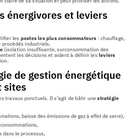
 claire de sa situation et peut prioriser les actions.
es énergivores et leviers
tifier les
postes les plus consommateurs
: chauffage,
e procédés industriels.
ie
(isolation insuffisante, surconsommation des
ntent les décisions et aident à définir les
leviers
ion.
gie de gestion énergétique
 sites
es travaux ponctuels. Il s’agit de bâtir une
stratégie
mmations, baisse des émissions de gaz à effet de serre),
s consommations,
rs dans le processus,